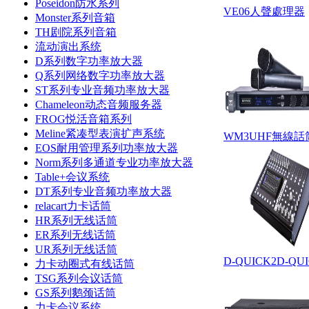
Poseidon防水系列
VE06人聲處理器
Monster系列音箱
TH剧院系列音箱
流动演出系统
D系列数字功率放大器
Q系列网络数字功率放大器
ST系列专业音频功率放大器
Chameleon动态音频服务器
FROG悦活音箱系列
Meline紧凑型表演扩声系统
WM3UHF無線話
EOS耐用管理系列功率放大器
Norm系列多通道专业功率放大器
Table+会议系统
DT系列专业音频功率放大器
relacart力卡话筒
HR系列无线话筒
ER系列无线话筒
UR系列无线话筒
D-QUICK2D-Q
力卡动圈式有线话筒
TSG系列会议话筒
GS系列鹅颈话筒
力卡会议系统