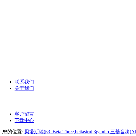
YAMAHA雅马哈
德国森海塞尔话筒
美国DBX系列
Syrincs西林克斯
ANG-PA数字网络广播
ANG-PA智能公共广播系统
联系我们
关于我们
公司介绍
客户留言
下载中心
您的位置:
贝塔斯瑞(β3, Beta Three,beitasirui,3gaudio