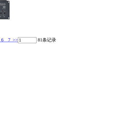
6
7
>>
81条记录