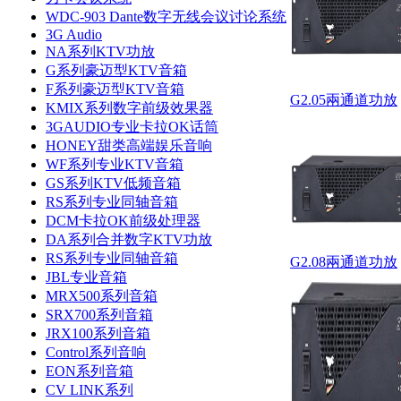
WDC-903 Dante数字无线会议讨论系统
3G Audio
NA系列KTV功放
G系列豪迈型KTV音箱
F系列豪迈型KTV音箱
G2.05兩通道功放
KMIX系列数字前级效果器
3GAUDIO专业卡拉OK话筒
HONEY甜类高端娱乐音响
WF系列专业KTV音箱
GS系列KTV低频音箱
RS系列专业同轴音箱
DCM卡拉OK前级处理器
DA系列合并数字KTV功放
RS系列专业同轴音箱
G2.08兩通道功放
JBL专业音箱
MRX500系列音箱
SRX700系列音箱
JRX100系列音箱
Control系列音响
EON系列音箱
CV LINK系列