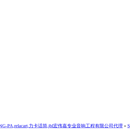
,三基音响)ANG-PA,relacart,力卡话筒,jbl宏伟嘉专业音响工程有限公司代理
»