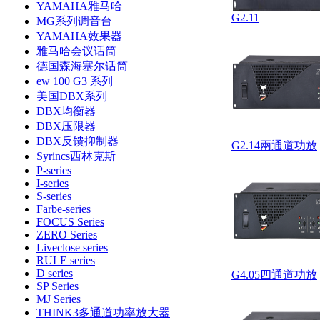
YAMAHA雅马哈
G2.11
MG系列调音台
YAMAHA效果器
雅马哈会议话筒
德国森海塞尔话筒
ew 100 G3 系列
美国DBX系列
DBX均衡器
DBX压限器
DBX反馈抑制器
G2.14兩通道功放
Syrincs西林克斯
P-series
I-series
S-series
Farbe-series
FOCUS Series
ZERO Series
Liveclose series
RULE series
D series
G4.05四通道功放
SP Series
MJ Series
THINK3多通道功率放大器