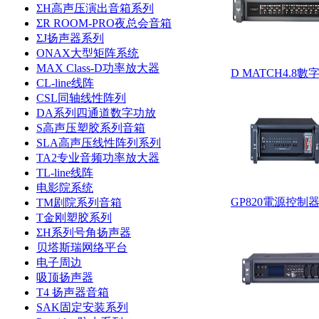
ΣH高声压演出音箱系列
ΣR ROOM-PRO夜总会音箱
ΣJ扬声器系列
ONAX大型矩阵系统
MAX Class-D功率放大器
D MATCH4.8
CL-line线阵
CSL同轴线性阵列
DA系列四通道数字功放
S高声压塑胶系列音箱
SLA高声压线性阵列系列
TA2专业音频功率放大器
TL-line线阵
电影院系统
GP820電源控制
TM剧院系列音箱
T金刚塑胶系列
ΣH系列号角扬声器
贝塔斯瑞网络平台
电子周边
吸顶扬声器
T4 扬声器音箱
SAK固定安装系列