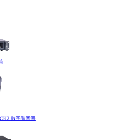
筒
UICK2 數字調音臺